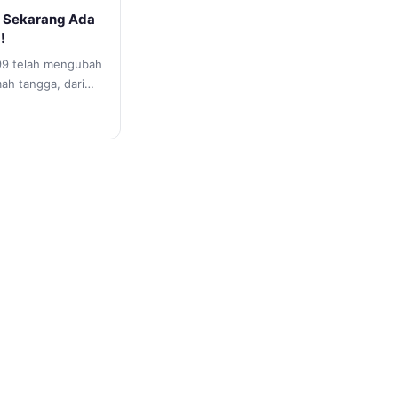
, Sekarang Ada
!
99 telah mengubah
ah tangga, dari
jadi lebih...